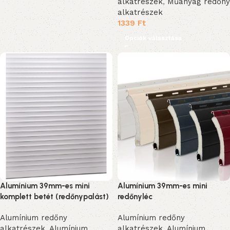
alkatrészek
,
Műanyag redőny
alkatrészek
1339
Ft
Opciók választása
Alumínium 39mm-es mini
Alumínium 39mm-es mini
komplett betét (redőnypalást)
redőnyléc
Alumínium redőny
Alumínium redőny
alkatrészek
,
Alumínium
alkatrészek
,
Alumínium