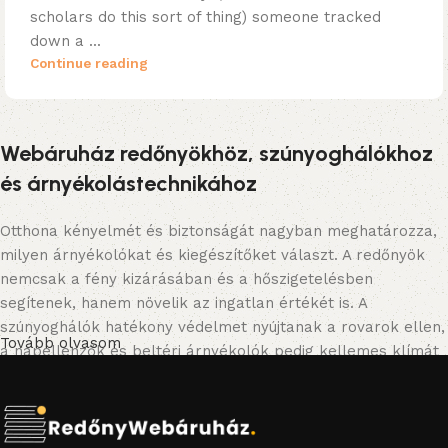
scholars do this sort of thing) someone tracked
down a ...
Continue reading
Webáruház redőnyökhöz, szúnyoghálókhoz
és árnyékolástechnikához
Otthona kényelmét és biztonságát nagyban meghatározza,
milyen árnyékolókat és kiegészítőket választ. A redőnyök
nemcsak a fény kizárásában és a hőszigetelésben
segítenek, hanem növelik az ingatlan értékét is. A
szúnyoghálók hatékony védelmet nyújtanak a rovarok ellen,
Tovább olvasom
a napellenzők és beltéri árnyékolók pedig kellemes klímát
biztosítanak a nyári hónapokban. A redőnykapuk és
garázskapuk biztonságos megoldást kínálnak a járművek és
értékek védelmére. Webáruházunkban egyszerűen, otthona
kényelméből rendelhet, így gyorsan és biztonságosan juthat