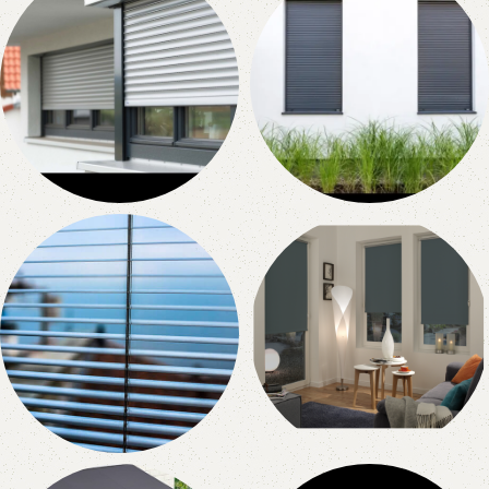
Ajtóra
Ablakra
0 products
0 products
Alumínium
Műanyag Redőnyök
Redőnyök
1 product
3 products
Reluxák
Roletták