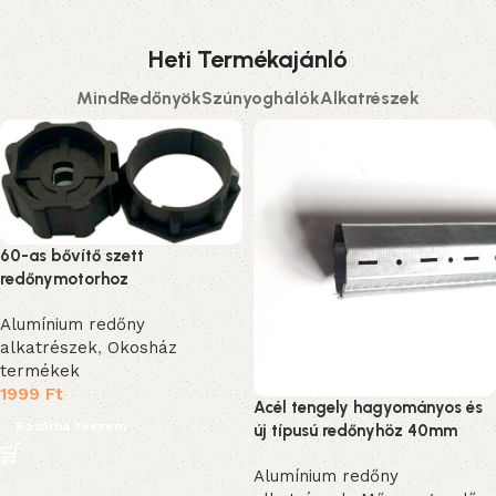
Szalagfüggönyök
Redőnyök
0 products
2 products
Heti Termékajánló
Mind
Redőnyök
Szúnyoghálók
Alkatrészek
60-as bővítő szett
redőnymotorhoz
Alumínium redőny
alkatrészek
,
Okosház
termékek
1999
Ft
Acél tengely hagyományos és
Kosárba teszem
új típusú redőnyhöz 40mm
Alumínium redőny