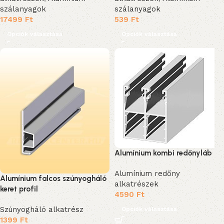
szálanyagok
szálanyagok
17499
Ft
539
Ft
Opciók választása
Opciók választása
Alumínium kombi redőnyláb
Alumínium redőny
Alumínium falcos szúnyogháló
alkatrészek
keret profil
4590
Ft
Szúnyogháló alkatrész
Opciók választása
1399
Ft