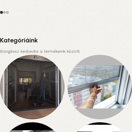
Kategóriáink
Böngéssz kedvedre a termékeink között
Szúnyoghálók
Szúnyoghálók