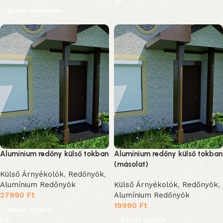
Opciók választása
Alumínium redőny külső tokban
Alumínium redőny külső tokban
(másolat)
Külső Árnyékolók
,
Redőnyök
,
Alumínium Redőnyök
Külső Árnyékolók
,
Redőnyök
,
27990
Ft
Alumínium Redőnyök
19990
Ft
Select options
Select options