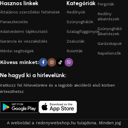
Hasznos linkek
Kategóriák
Pergolák
hozzá a kívánt termékekhez.
Általános szerződési feltételek
Redőnyök
Redőny
Kínálatunkban megtalálhatók a műanyag és alumínium
alkatrészek
Panaszkezelés
Szúnyoghálók
redőnyök, fix, rolós és pliszé szúnyoghálók, modern
Szúnyogháló
Adatvédelmi tájékoztató
Szalagfüggönyök
napellenzők, beltéri árnyékolók, valamint redőnykapuk és
alkatrészek
minden szükséges alkatrész. Termékeink megbízható
Garancia és visszaküldés
Zsaluziák
Garázskapuk
gyártóktól származnak, hosszú élettartammal és kedvező
Mérési segítségek
Roletták
ár-érték aránnyal. A korszerű motoros vezérléseknek és
Napellenzők
kiegészítőknek köszönhetően otthona még kényelmesebbé
Kövess minket:
tehető. Böngésszen széles választékunkban, találja meg az
Ön számára ideális megoldást, és élvezze a biztonságot, a
Ne hagyd ki a hírlevelünk:
kényelmet és a tartósságot, amelyet termékeink nyújtanak.
Iratkozz fel hírlevelünkre és a legjobb akciókról első körben
értesülhetsz
A weboldal a redonywebshop.hu tulajdona. Minden jog