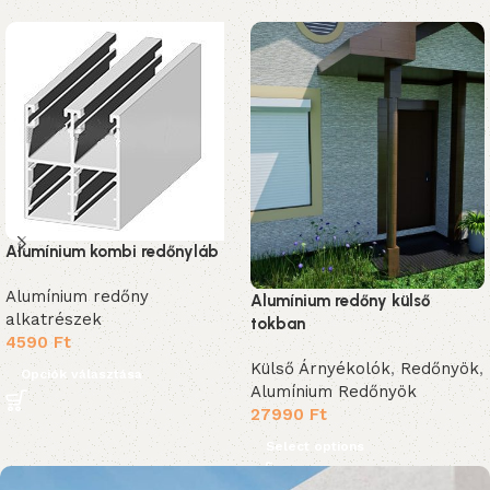
Alumínium kombi redőnyláb
Alumínium redőny
Alumínium redőny külső
alkatrészek
tokban
4590
Ft
Külső Árnyékolók
,
Redőnyök
,
Opciók választása
Alumínium Redőnyök
27990
Ft
Select options