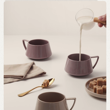
GLADØM
The new common language will be more simple and
regular than the existing languages