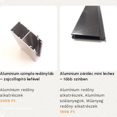
Alumínium szimpla redőnyláb
Alumínium záróléc mini léchez
– zajcsillapító kefével
– több színben
Alumínium redőny
Alumínium redőny
alkatrészek
alkatrészek
,
Alumínium
3459
Ft
szálanyagok
,
Műanyag
redőny alkatrészek
Opciók választása
1998
Ft