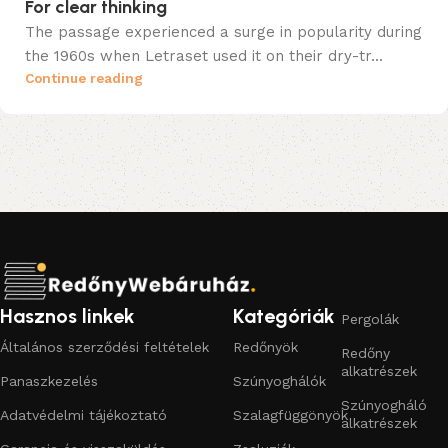
For clear thinking
The passage experienced a surge in popularity during
the 1960s when Letraset used it on their dry-tr...
Continue reading
Hasznos linkek
Kategóriák
Pergolák
Általános szerződési feltételek
Redőnyök
Redőny
alkatrészek
Panaszkezelés
Szúnyoghálók
Szúnyogháló
Adatvédelmi tájékoztató
Szalagfüggönyök
alkatrészek