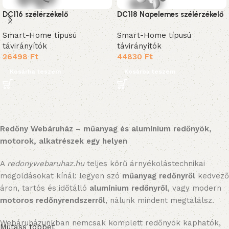
DC116 szélérzékelő
DC118 Napelemes szélérzékelő
Smart-Home típusú
Smart-Home típusú
távirányítók
távirányítók
26498
Ft
44830
Ft
Kosárba teszem
Kosárba teszem
Redőny Webáruház – műanyag és alumínium redőnyök,
motorok, alkatrészek egy helyen
A
redonywebaruhaz.hu
teljes körű árnyékolástechnikai
megoldásokat kínál: legyen szó
műanyag redőnyről
kedvező
áron, tartós és időtálló
alumínium redőnyről
, vagy modern
motoros redőnyrendszerről
, nálunk mindent megtalálsz.
Webáruházunkban nemcsak komplett redőnyök kaphatók,
Mutass többet