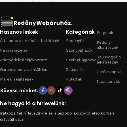
hanem a szükséges
redőny alkatrészek
is: gurtnik, zsinórok,
tokok, tengelyek, lefutók, zárólécek és feltolásgátlók.
Emellett praktikus
szúnyoghálókat
(fix, mobil, rolós
kivitelben) és kiegészítőket is kínálunk, hogy otthonod
kényelmes és biztonságos legyen.
Hasznos linkek
Kategóriák
Pergolák
Általános szerződési feltételek
Redőnyök
Redőny
Miért érdemes a Redőny Webáruházat választani?
alkatrészek
Panaszkezelés
Szúnyoghálók
Széles választék:
műanyag redőnytől az alumínium
Szúnyogháló
Adatvédelmi tájékoztató
Szalagfüggönyök
redőnyön át a motoros megoldásokig.
alkatrészek
Garancia és visszaküldés
Zsaluziák
Garázskapuk
Megbízható minőség:
bevált gyártók, hosszú élettartam.
Mérési segítségek
Roletták
Napellenzők
Gyors, egyszerű rendelés:
online kosárból egyenesen az
Kövess minket:
otthonodba.
Ne hagyd ki a hírlevelünk:
Komplett árnyékolástechnika egy helyen:
redőnyök,
alkatrészek, szúnyoghálók.
Iratkozz fel hírlevelünkre és a legjobb akciókról első körben
értesülhetsz
A redőny nemcsak a napfény és a hő elleni védelmet