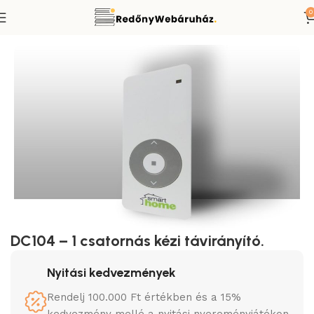
0
Redőnymotor távirányító
Smart-Home típusú távirányítók
DC104 – 1 csatornás kézi távirányító.
Nyitási kedvezmények
Rendelj 100.000 Ft értékben és a 15%