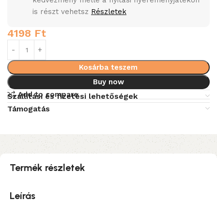
kedvezmény mellé a nyitási nyereményjátékon
is részt vehetsz
Részletek
4198
Ft
Kosárba teszem
Buy now
Add to compare
Szállítási és fizetési lehetőségek
Támogatás
Termék részletek
Leírás