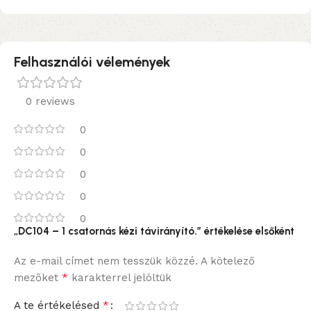
Felhasználói vélemények
0 reviews
0
0
0
0
0
„DC104 – 1 csatornás kézi távirányító.” értékelése elsőként
Az e-mail címet nem tesszük közzé.
A kötelező
*
mezőket
karakterrel jelöltük
*
A te értékelésed