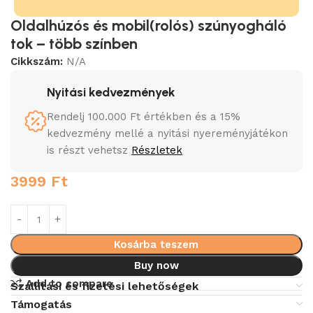
Oldalhúzós és mobil(rolós) szúnyogháló
tok – több színben
Cikkszám:
N/A
Nyitási kedvezmények
Rendelj 100.000 Ft értékben és a 15%
kedvezmény mellé a nyitási nyereményjátékon
is részt vehetsz
Részletek
3999
Ft
Kosárba teszem
Buy now
Add to compare
Szállítási és fizetési lehetőségek
Támogatás