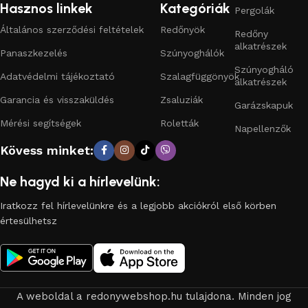
kényelmes és biztonságos legyen.
Hasznos linkek
Kategóriák
Pergolák
Általános szerződési feltételek
Redőnyök
Redőny
Miért érdemes a Redőny Webáruházat választani?
alkatrészek
Panaszkezelés
Szúnyoghálók
Széles választék:
műanyag redőnytől az alumínium
Szúnyogháló
Adatvédelmi tájékoztató
Szalagfüggönyök
redőnyön át a motoros megoldásokig.
alkatrészek
Garancia és visszaküldés
Zsaluziák
Garázskapuk
Megbízható minőség:
bevált gyártók, hosszú élettartam.
Mérési segítségek
Roletták
Napellenzők
Gyors, egyszerű rendelés:
online kosárból egyenesen az
Kövess minket:
otthonodba.
Ne hagyd ki a hírlevelünk:
Komplett árnyékolástechnika egy helyen:
redőnyök,
alkatrészek, szúnyoghálók.
Iratkozz fel hírlevelünkre és a legjobb akciókról első körben
értesülhetsz
A redőny nemcsak a napfény és a hő elleni védelmet
biztosítja, hanem növeli az otthon biztonságát és értékét is.
A
redonywebaruhaz.hu
segít megtalálni az ideális megoldást
minden otthonba – legyen szó új építésről, felújításról vagy
A weboldal a redonywebshop.hu tulajdona. Minden jog
alkatrészcseréről.