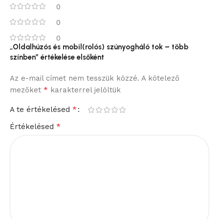
0
0
0
„Oldalhúzós és mobil(rolós) szúnyogháló tok – több
színben” értékelése elsőként
Az e-mail címet nem tesszük közzé.
A kötelező
*
mezőket
karakterrel jelöltük
*
A te értékelésed
*
Értékelésed