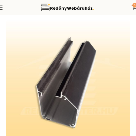
0
Kezdőlap
Alkatrészek
Szúnyogháló alkatrész