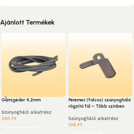
Ajánlott Termékek
Gumigéder 4,2mm
Peremes (falcos) szúnyogháló
rögzítő fül – Több színben
Szúnyogháló alkatrész
240
Ft
Szúnyogháló alkatrész
139
Ft
Opciók választása
Kosárba teszem