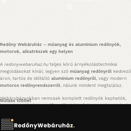
Redőny Webáruház – műanyag és alumínium redőnyök,
motorok, alkatrészek egy helyen
A
redonywebaruhaz.hu
teljes körű árnyékolástechnikai
megoldásokat kínál: legyen szó
műanyag redőnyről
kedvező
áron, tartós és időtálló
alumínium redőnyről
, vagy modern
motoros redőnyrendszerről
, nálunk mindent megtalálsz.
Webáruházunkban nemcsak komplett redőnyök kaphatók,
Mutass többet
hanem a szükséges
redőny alkatrészek
is: gurtnik, zsinórok,
tokok, tengelyek, lefutók, zárólécek és feltolásgátlók.
Emellett praktikus
szúnyoghálókat
(fix, mobil, rolós
kivitelben) és kiegészítőket is kínálunk, hogy otthonod