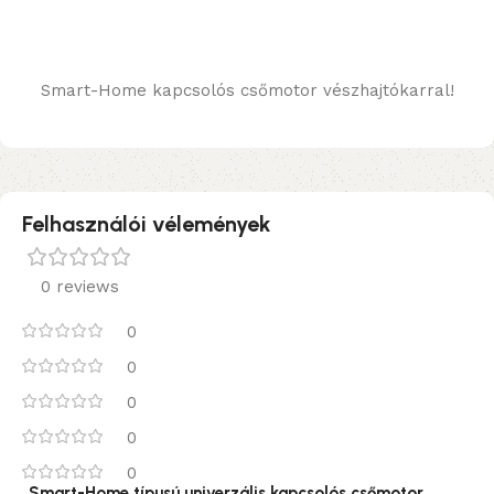
Smart-Home kapcsolós csőmotor vészhajtókarral!
Felhasználói vélemények
0 reviews
0
0
0
0
0
„Smart-Home típusú univerzális kapcsolós csőmotor