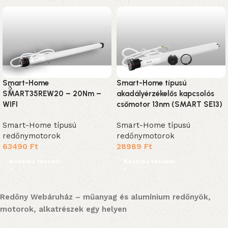
Smart-Home
Smart-Home típusú
SMART35REW20 – 20Nm –
akadályérzékelős kapcsolós
WIFI
csőmotor 13nm (SMART SE13)
Smart-Home típusú
Smart-Home típusú
redőnymotorok
redőnymotorok
63490
Ft
28989
Ft
Kosárba teszem
Kosárba teszem
Redőny Webáruház – műanyag és alumínium redőnyök,
motorok, alkatrészek egy helyen