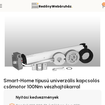
0
zdőlap
Redőnymotor
Smart-Home típusú redőnymotorok
Smart-Home típusú univerzális kapcsolós
csőmotor 100Nm vészhajtókarral
Nyitási kedvezmények