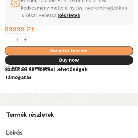
Rendelj 100.000 Ft értékben és a 15%
kedvezmény mellé a nyitási nyereményjátékon
is részt vehetsz
Részletek
89999
Ft
Kosárba teszem
Buy now
Add to compare
Szállítási és fizetési lehetőségek
Támogatás
Termék részletek
Leírás