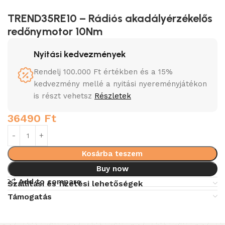
TREND35RE10 – Rádiós akadályérzékelős
redőnymotor 10Nm
Nyitási kedvezmények
Rendelj 100.000 Ft értékben és a 15%
kedvezmény mellé a nyitási nyereményjátékon
is részt vehetsz
Részletek
36490
Ft
Kosárba teszem
Buy now
Add to compare
Szállítási és fizetési lehetőségek
Támogatás