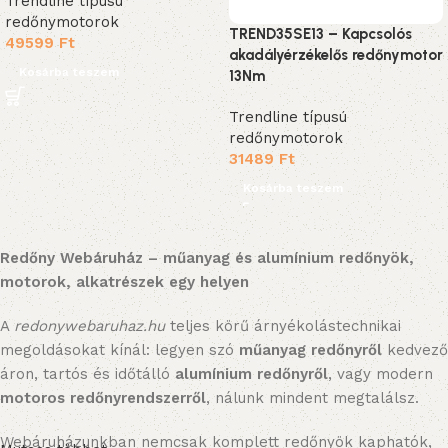
Trendline típusú
redőnymotorok
TREND35SE13 – Kapcsolós
49599
Ft
akadályérzékelős redőnymotor
Kosárba teszem
13Nm
Trendline típusú
redőnymotorok
31489
Ft
Kosárba teszem
Redőny Webáruház – műanyag és alumínium redőnyök,
motorok, alkatrészek egy helyen
A
redonywebaruhaz.hu
teljes körű árnyékolástechnikai
megoldásokat kínál: legyen szó
műanyag redőnyről
kedvező
áron, tartós és időtálló
alumínium redőnyről
, vagy modern
motoros redőnyrendszerről
, nálunk mindent megtalálsz.
Webáruházunkban nemcsak komplett redőnyök kaphatók,