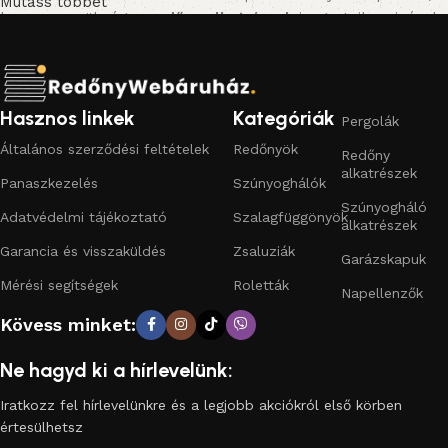
Mutass többet
hanem a szükséges
redőny alkatrészek
is: gurtnik, zsinórok,
tokok, tengelyek, lefutók, zárólécek és feltolásgátlók.
Emellett praktikus
szúnyoghálókat
(fix, mobil, rolós
kivitelben) és kiegészítőket is kínálunk, hogy otthonod
kényelmes és biztonságos legyen.
Hasznos linkek
Kategóriák
Pergolák
Általános szerződési feltételek
Redőnyök
Redőny
Miért érdemes a Redőny Webáruházat választani?
alkatrészek
Panaszkezelés
Szúnyoghálók
Széles választék:
műanyag redőnytől az alumínium
Szúnyogháló
Adatvédelmi tájékoztató
Szalagfüggönyök
redőnyön át a motoros megoldásokig.
alkatrészek
Garancia és visszaküldés
Zsaluziák
Garázskapuk
Megbízható minőség:
bevált gyártók, hosszú élettartam.
Mérési segítségek
Roletták
Napellenzők
Gyors, egyszerű rendelés:
online kosárból egyenesen az
Kövess minket:
otthonodba.
Ne hagyd ki a hírlevelünk:
Komplett árnyékolástechnika egy helyen:
redőnyök,
alkatrészek, szúnyoghálók.
Iratkozz fel hírlevelünkre és a legjobb akciókról első körben
értesülhetsz