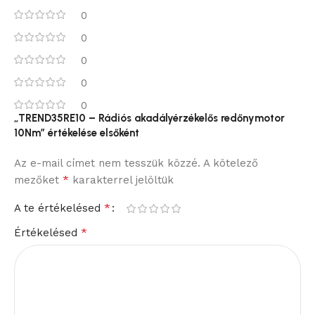
0
0
0
0
0
„TREND35RE10 – Rádiós akadályérzékelős redőnymotor
10Nm” értékelése elsőként
Az e-mail címet nem tesszük közzé.
A kötelező
*
mezőket
karakterrel jelöltük
*
A te értékelésed
*
Értékelésed