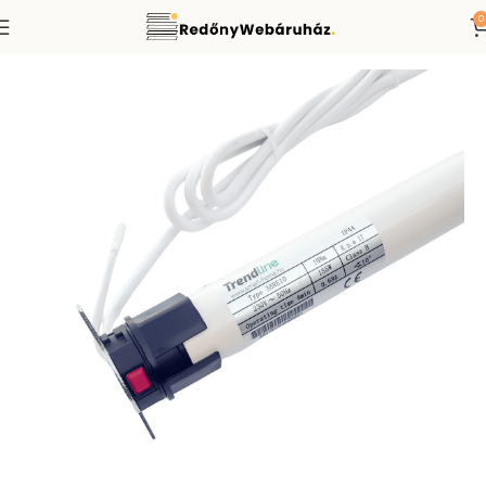
0
Kezdőlap
Redőnymotor
Trendline típusú redőnymotorok