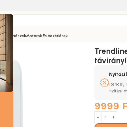
Alkatrészek
Motorok És Vezérlések
nyítók
Trendline – 4 Csatornás kézi távirányító időprogramm
Trendlin
távirány
Nyitás
Rendelj
nyitási 
9999