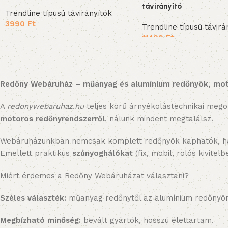
távirányító
Trendline típusú távirányítók
3990
Ft
Trendline típusú távirá
11499
Ft
Kosárba teszem
Kosárba teszem
Redőny Webáruház – műanyag és alumínium redőnyök, moto
A
redonywebaruhaz.hu
teljes körű árnyékolástechnikai mego
motoros redőnyrendszerről
, nálunk mindent megtalálsz.
Webáruházunkban nemcsak komplett redőnyök kaphatók, 
Emellett praktikus
szúnyoghálókat
(fix, mobil, rolós kivite
Miért érdemes a Redőny Webáruházat választani?
Széles választék:
műanyag redőnytől az alumínium redőnyön
Megbízható minőség:
bevált gyártók, hosszú élettartam.