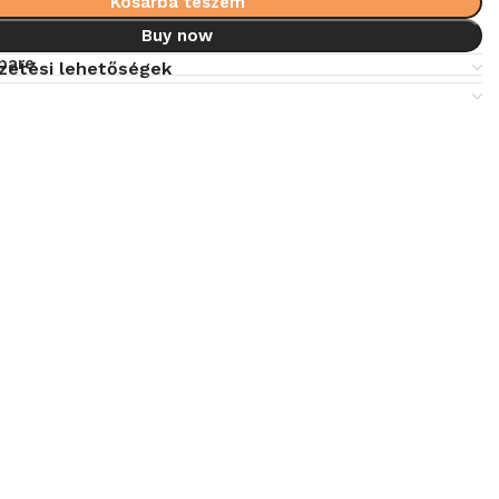
Kosárba teszem
Buy now
pare
fizetési lehetőségek