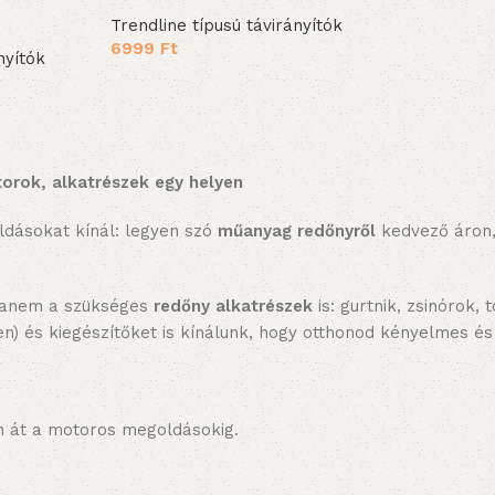
Trendline típusú távirányítók
6999
Ft
nyítók
Kosárba teszem
rok, alkatrészek egy helyen
ldásokat kínál: legyen szó
műanyag redőnyről
kedvező áron, 
hanem a szükséges
redőny alkatrészek
is: gurtnik, zsinórok, 
lben) és kiegészítőket is kínálunk, hogy otthonod kényelmes é
 át a motoros megoldásokig.