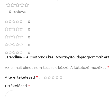
0 reviews
0
0
0
0
0
„Trendline – 4 Csatornás kézi távirányító időprogrammal” ért
Az e-mail címet nem tesszük közzé.
A kötelező mezőket
*
A te értékelésed
*
Értékelésed