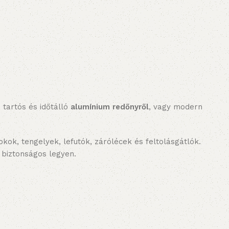
tartós és időtálló
alumínium redőnyről
, vagy modern
tokok, tengelyek, lefutók, zárólécek és feltolásgátlók.
s biztonságos legyen.