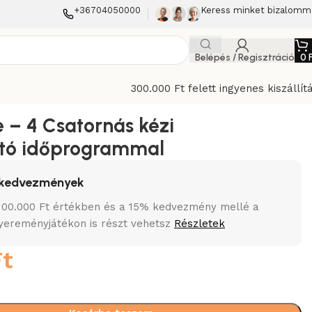
+36704050000
Keress minket bizalomm
Belépés / Regisztráció
0
300.000 Ft felett ingyenes kiszállít
al
e – 4 Csatornás kézi
ító időprogrammal
i kedvezmények
 100.000 Ft értékben és a 15% kedvezmény mellé a
nyereményjátékon is részt vehetsz
Részletek
Ft