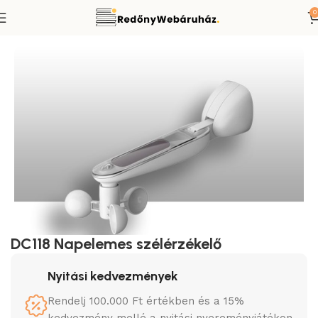
0
Redőnymotor távirányító
Smart-Home típusú távirányítók
DC118 Napelemes szélérzékelő
Nyitási kedvezmények
Rendelj 100.000 Ft értékben és a 15%