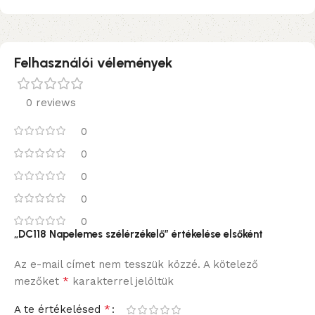
Felhasználói vélemények
0 reviews
0
0
0
0
0
„DC118 Napelemes szélérzékelő” értékelése elsőként
Az e-mail címet nem tesszük közzé.
A kötelező
*
mezőket
karakterrel jelöltük
*
A te értékelésed