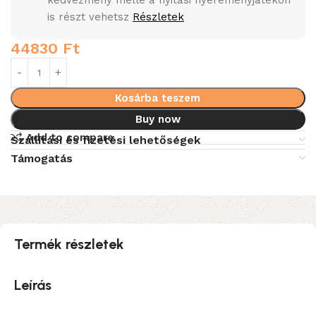
kedvezmény mellé a nyitási nyereményjátékon
is részt vehetsz
Részletek
44830
Ft
Kosárba teszem
Buy now
Add to compare
Szállítási és fizetési lehetőségek
Támogatás
Termék részletek
Leírás