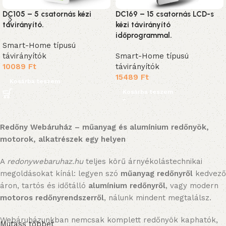
DC105 – 5 csatornás kézi
DC169 – 15 csatornás LCD-s
távirányító.
kézi távirányító
időprogrammal.
Smart-Home típusú
távirányítók
Smart-Home típusú
10089
Ft
távirányítók
15489
Ft
Kosárba teszem
Kosárba teszem
Redőny Webáruház – műanyag és alumínium redőnyök,
motorok, alkatrészek egy helyen
A
redonywebaruhaz.hu
teljes körű árnyékolástechnikai
megoldásokat kínál: legyen szó
műanyag redőnyről
kedvező
áron, tartós és időtálló
alumínium redőnyről
, vagy modern
motoros redőnyrendszerről
, nálunk mindent megtalálsz.
Webáruházunkban nemcsak komplett redőnyök kaphatók,
Mutass többet