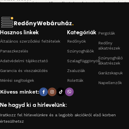
hanem a szükséges
redőny alkatrészek
is: gurtnik, zsinórok,
tokok, tengelyek, lefutók, zárólécek és feltolásgátlók.
Emellett praktikus
szúnyoghálókat
(fix, mobil, rolós
kivitelben) és kiegészítőket is kínálunk, hogy otthonod
kényelmes és biztonságos legyen.
Hasznos linkek
Kategóriák
Pergolák
Általános szerződési feltételek
Redőnyök
Redőny
Miért érdemes a Redőny Webáruházat választani?
alkatrészek
Panaszkezelés
Szúnyoghálók
Széles választék:
műanyag redőnytől az alumínium
Szúnyogháló
Adatvédelmi tájékoztató
Szalagfüggönyök
redőnyön át a motoros megoldásokig.
alkatrészek
Garancia és visszaküldés
Zsaluziák
Garázskapuk
Megbízható minőség:
bevált gyártók, hosszú élettartam.
Mérési segítségek
Roletták
Napellenzők
Gyors, egyszerű rendelés:
online kosárból egyenesen az
Kövess minket:
otthonodba.
Ne hagyd ki a hírlevelünk:
Komplett árnyékolástechnika egy helyen:
redőnyök,
alkatrészek, szúnyoghálók.
Iratkozz fel hírlevelünkre és a legjobb akciókról első körben
értesülhetsz
A redőny nemcsak a napfény és a hő elleni védelmet