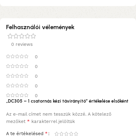
Felhasználói vélemények
0 reviews
0
0
0
0
0
„DC305 – 1 csatornás kézi távirányító” értékelése elsőként
Az e-mail címet nem tesszük közzé.
A kötelező
*
mezőket
karakterrel jelöltük
*
A te értékelésed