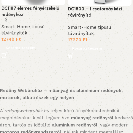
DC1187 elemes fényérzékelő
DC1800 – 1 csatornás kézi
redőnyhöz
távirányító
Smart-Home típusú
Smart-Home típusú
távirányítók
távirányítók
12749
Ft
17270
Ft
Kosárba teszem
Kosárba teszem
Redőny Webáruház – műanyag és alumínium redőnyök,
motorok, alkatrészek egy helyen
A
redonywebaruhaz.hu
teljes körű árnyékolástechnikai
megoldásokat kínál: legyen szó
műanyag redőnyről
kedvező
áron, tartós és időtálló
alumínium redőnyről
, vagy modern
motoros redőnyrendszerről
, nálunk mindent megtalálsz.