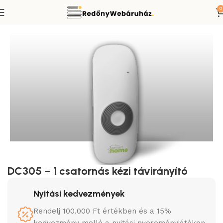
0
Redőnymotor távirányító
Smart-Home típusú távirányítók
DC305 – 1 csatornás kézi távirányító
Nyitási kedvezmények
Rendelj 100.000 Ft értékben és a 15%