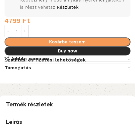
kedvezmény mellé a nyitási nyereményjátékon
is részt vehetsz
Részletek
4799
Ft
Kosárba teszem
Buy now
Add to compare
Szállítási és fizetési lehetőségek
Támogatás
Termék részletek
Leírás