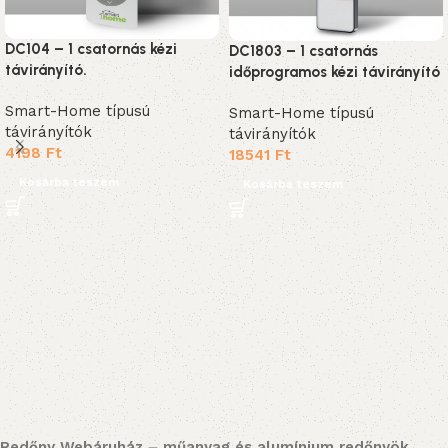
DC104 – 1 csatornás kézi
DC1803 – 1 csatornás
távirányító.
időprogramos kézi távirányító
Smart-Home típusú
Smart-Home típusú
távirányítók
távirányítók
4198
Ft
18541
Ft
Kosárba teszem
Kosárba teszem
Redőny Webáruház – műanyag és alumínium redőnyök,