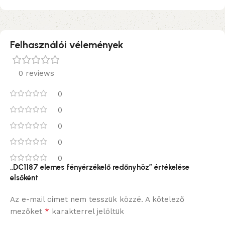
Felhasználói vélemények
0 reviews
0
0
0
0
0
„DC1187 elemes fényérzékelő redőnyhöz” értékelése
elsőként
Az e-mail címet nem tesszük közzé.
A kötelező
*
mezőket
karakterrel jelöltük