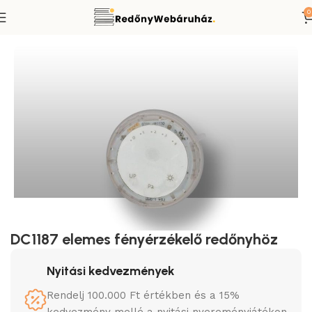
0
Redőnymotor távirányító
Smart-Home típusú távirányítók
DC1187 elemes fényérzékelő redőnyhöz
Nyitási kedvezmények
Rendelj 100.000 Ft értékben és a 15%