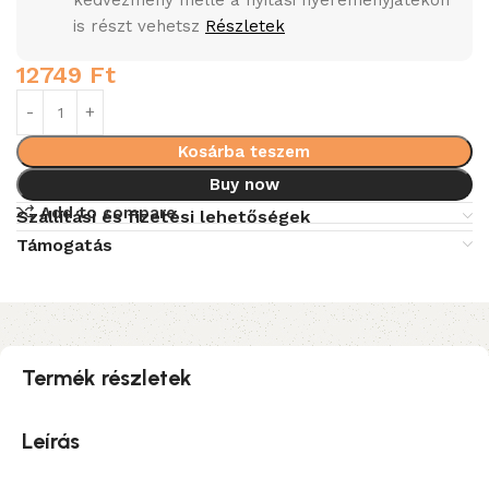
kedvezmény mellé a nyitási nyereményjátékon
is részt vehetsz
Részletek
12749
Ft
Kosárba teszem
Buy now
Add to compare
Szállítási és fizetési lehetőségek
Támogatás
Termék részletek
Leírás