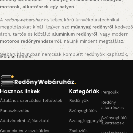
motorok, alkatrészek egy helyen
A
redonywebaruhaz.hu
teljes körű árnyékolástechnikai
megoldásokat kínál: legyen szó
műanyag redőnyről
kedvező
áron, tartós és időtálló
alumínium redőnyről
, vagy modern
motoros redőnyrendszerről
, nálunk mindent megtalálsz.
Webáruházunkban nemcsak komplett redőnyök kaphatók,
Mutass többet
hanem a szükséges
redőny alkatrészek
is: gurtnik, zsinórok,
tokok, tengelyek, lefutók, zárólécek és feltolásgátlók.
Emellett praktikus
szúnyoghálókat
(fix, mobil, rolós
kivitelben) és kiegészítőket is kínálunk, hogy otthonod
kényelmes és biztonságos legyen.
Hasznos linkek
Kategóriák
Pergolák
Általános szerződési feltételek
Redőnyök
Redőny
Miért érdemes a Redőny Webáruházat választani?
alkatrészek
Panaszkezelés
Szúnyoghálók
Széles választék:
műanyag redőnytől az alumínium
Szúnyogháló
Adatvédelmi tájékoztató
Szalagfüggönyök
redőnyön át a motoros megoldásokig.
alkatrészek
Garancia és visszaküldés
Zsaluziák
Garázskapuk