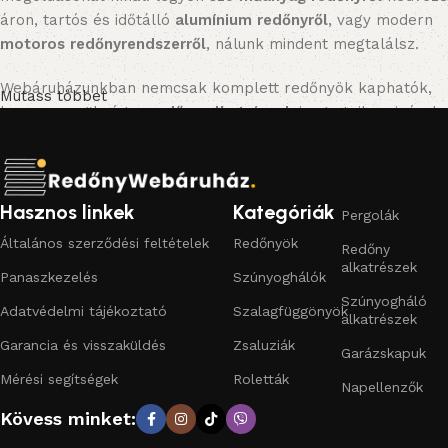
áron, tartós és időtálló
alumínium redőnyről
, vagy modern
motoros redőnyrendszerről
, nálunk mindent megtalálsz.
Webáruházunkban nemcsak komplett redőnyök kaphatók,
Mutass többet
hanem a szükséges
redőny alkatrészek
is: gurtnik, zsinórok,
tokok, tengelyek, lefutók, zárólécek és feltolásgátlók.
Emellett praktikus
szúnyoghálókat
(fix, mobil, rolós
kivitelben) és kiegészítőket is kínálunk, hogy otthonod
kényelmes és biztonságos legyen.
Hasznos linkek
Kategóriák
Pergolák
Általános szerződési feltételek
Redőnyök
Redőny
Miért érdemes a Redőny Webáruházat választani?
alkatrészek
Panaszkezelés
Szúnyoghálók
Széles választék:
műanyag redőnytől az alumínium
Szúnyogháló
Adatvédelmi tájékoztató
Szalagfüggönyök
redőnyön át a motoros megoldásokig.
alkatrészek
Garancia és visszaküldés
Zsaluziák
Garázskapuk
Megbízható minőség:
bevált gyártók, hosszú élettartam.
Mérési segítségek
Roletták
Napellenzők
Gyors, egyszerű rendelés:
online kosárból egyenesen az
Kövess minket:
otthonodba.