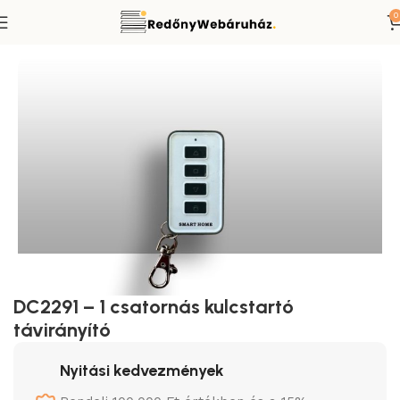
0
Redőnymotor távirányító
Smart-Home típusú távirányítók
DC2291 – 1 csatornás kulcstartó
távirányító
Nyitási kedvezmények