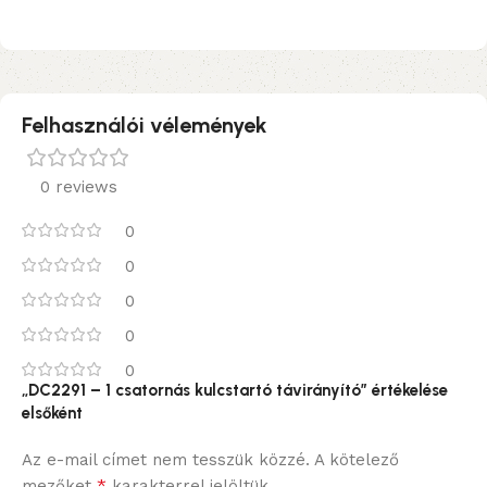
Felhasználói vélemények
0 reviews
0
0
0
0
0
„DC2291 – 1 csatornás kulcstartó távirányító” értékelése
elsőként
Az e-mail címet nem tesszük közzé.
A kötelező
*
mezőket
karakterrel jelöltük