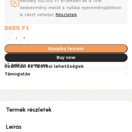
Rendelj 100.000 Ft értékben és a 15%
kedvezmény mellé a nyitási nyereményjátékon
is részt vehetsz
Részletek
8689
Ft
Kosárba teszem
Buy now
Add to compare
Szállítási és fizetési lehetőségek
Támogatás
Termék részletek
Leírás