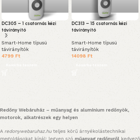
DC305 – 1 csatornás kézi
DC313 – 15 csatornás kézi
távirányító
távirányító
Smart-Home típusú
Smart-Home típusú
távirányítók
távirányítók
4799
Ft
14098
Ft
Kosárba teszem
Kosárba teszem
Redőny Webáruház – műanyag és alumínium redőnyök,
motorok, alkatrészek egy helyen
A
redonywebaruhaz.hu
teljes körű árnyékolástechnikai
megoldásokat kínál: legyen szó
műanyag redőnyről
kedvező